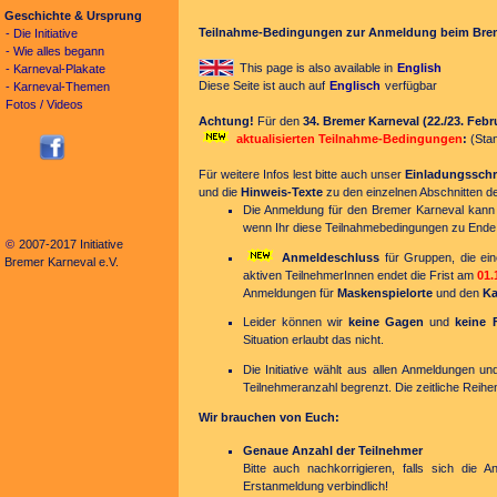
Geschichte & Ursprung
Teilnahme-Bedingungen zur Anmeldung beim Brem
- Die Initiative
- Wie alles begann
This page is also available in
English
- Karneval-Plakate
Diese Seite ist auch auf
Englisch
verfügbar
- Karneval-Themen
Fotos / Videos
Achtung!
Für den
34. Bremer Karneval (22./23. Febr
aktualisierten Teilnahme-Bedingungen
:
(Stan
Für weitere Infos lest bitte auch unser
Einladungsschr
und die
Hinweis-Texte
zu den einzelnen Abschnitten de
Die Anmeldung für den Bremer Karneval kan
wenn Ihr diese Teilnahmebedingungen zu Ende 
©
2007-2017 Initiative
Anmeldeschluss
für Gruppen, die ei
Bremer Karneval e.V.
aktiven TeilnehmerInnen endet die Frist am
01.
Anmeldungen für
Maskenspielorte
und den
Ka
Leider können wir
keine Gagen
und
keine 
Situation erlaubt das nicht.
Die Initiative wählt aus allen Anmeldungen u
Teilnehmeranzahl begrenzt. Die zeitliche Reihe
Wir brauchen von Euch:
Genaue Anzahl der Teilnehmer
Bitte auch nachkorrigieren, falls sich die 
Erstanmeldung verbindlich!