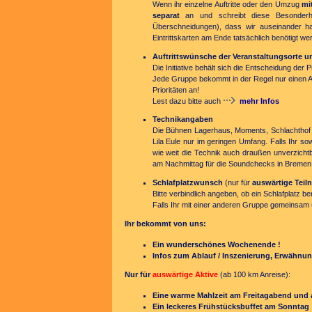
Wenn ihr einzelne Auftritte oder den Umzug
mi
separat
an und schreibt diese Besonderheit
Überschneidungen), dass wir auseinander halt
Eintrittskarten am Ende tatsächlich benötigt we
Auftrittswünsche der Veranstaltungsorte u
Die Initiative behält sich die Entscheidung der
Jede Gruppe bekommt in der Regel nur einen Ab
Prioritäten an!
Lest dazu bitte auch
mehr Infos
Technikangaben
Die Bühnen Lagerhaus, Moments, Schlachthof
Lila Eule
nur im geringen Umfang.
Falls Ihr so
wie weit die Technik auch draußen unverzichtbar
am Nachmittag für die Soundchecks in Bremen
Schlafplatzwunsch
(nur für
auswärtige Teil
Bitte verbindlich angeben, ob ein Schlafplatz b
Falls Ihr mit einer anderen Gruppe gemeinsam u
Ihr bekommt von uns:
Ein wunderschönes Wochenende !
Infos zum Ablauf / Inszenierung, Erwähnun
Nur für
auswärtige Aktive
(ab 100 km Anreise):
Eine warme Mahlzeit am Freitagabend und
Ein leckeres Frühstücksbuffet am Sonntag