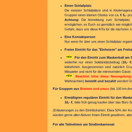
Einen Schlafplatz
Die meisten Schlafplätze sind in Kindertages
Gruppen einen kleinen Obolus von ca.
€ 5,-
pro
Achtung:
Die Anmeldung zum Schlafplatz
ermöglichen, es Euch so gemütlich wie möglic
Gefahr, dass uns diese KiTa für die nächsten J
Eine Kontaktperson
Nur wenn Ihr über uns einen Schlafplatz organ
Freien Eintritt für das "Einheizen" am Freit
Für den Eintritt zum Maskenball am
weiterhin nur einen Solidaritätsbeitrag (
10,- €
teilnehmen. Ausgenommen sind natürlich Grupp
Mitspieler und nicht für die mitreisenden Gäste
Beachtet bitte diese Neuregelung:
Weihnachten)
bestellt und bezahlt
werden! Da
Für Gruppen aus
Bremen und umzu
(bis 100 km Anr
Ermäßigten regulären Eintritt für den Mas
16,- €
, bitte früh genug kaufen über das Büro 
(Erläuterungen zu den Eintrittskarten: Etwa 50% der Ko
würden gerne allen Aktiven freien Eintritt gewähren, aber
Für alle Teilnehmer am Straßenkarneval: