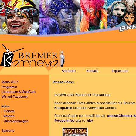
Startseite
Kontakt
Impressum
Motto 2017
Presse-Fotos
Programm
Livestream & WebCam
DOWNLOAD-Bereich für Pressefotos
Wir auf Facebook
Nachstehende Fotos dürfen ausschließlich für Bericht
Infos
Fotografen
kostenlos verwendet werden.
- Tickets
Presseanfragen per e-mail bitte an:
presse@bremer-ka
- Anreise
Presse-Infos
gibt es
hier
- Übernachtungen
Spielorte