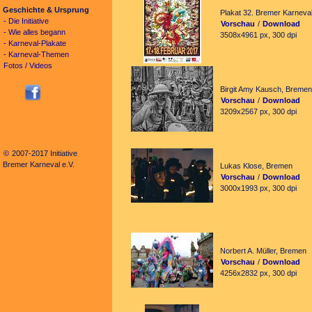
Geschichte & Ursprung
Plakat 32. Bremer Karneva
- Die Initiative
Vorschau
/
Download
- Wie alles begann
3508x4961 px, 300 dpi
- Karneval-Plakate
- Karneval-Themen
Fotos / Videos
Birgit Amy Kausch, Bremen
Vorschau
/
Download
3209x2567 px, 300 dpi
©
2007-2017 Initiative
Bremer Karneval e.V.
Lukas Klose, Bremen
Vorschau
/
Download
3000x1993 px, 300 dpi
Norbert A. Müller, Bremen
Vorschau
/
Download
4256x2832 px, 300 dpi