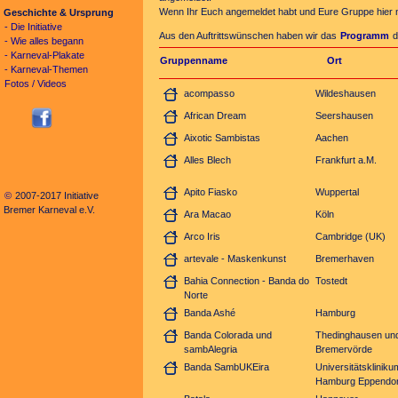
Wenn Ihr Euch angemeldet habt und Eure Gruppe hier 
Geschichte & Ursprung
- Die Initiative
Aus den Auftrittswünschen haben wir das
Programm
d
- Wie alles begann
- Karneval-Plakate
Gruppenname
Ort
- Karneval-Themen
Fotos / Videos
acompasso
Wildeshausen
African Dream
Seershausen
Aixotic Sambistas
Aachen
Alles Blech
Frankfurt a.M.
Apito Fiasko
Wuppertal
©
2007-2017 Initiative
Bremer Karneval e.V.
Ara Macao
Köln
Arco Iris
Cambridge (UK)
artevale - Maskenkunst
Bremerhaven
Bahia Connection - Banda do
Tostedt
Norte
Banda Ashé
Hamburg
Banda Colorada und
Thedinghausen un
sambAlegria
Bremervörde
Banda SambUKEira
Universitätskliniku
Hamburg Eppendor