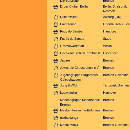
Die Schalotten
Bremen
Drum Kitchen Berlin
Berlin, Stralsund,
Rostock
Dunkelfolket
Aalborg (DK)
Emersound
Oberhausen & Berl
Fogo do Samba
Hamburg
Fusão do Samba
Stade
Groovewerkstatt
Witten
Hochkant StelzenTanzKunst
Hildesheim
Jacaré
Bremen
Jokes die Circusschule e.V.
Bremen
Jugendgruppe Bürgerhaus
Bremen Oslebsha
Oslebshausen
Jung & Wild
Tanzwerk Bremen
Lustwandler
Hannover
Maskengruppe Kinderschule
Bremen
Bremen
Maskentheater Trottellumme
Bremen
minha dança
Bremen
Monte Monja
Bremen Oslebsha