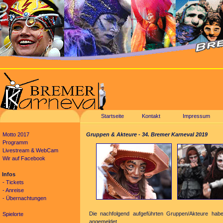
Startseite
Kontakt
Impressum
Motto 2017
Gruppen & Akteure - 34. Bremer Karneval 2019
Programm
Livestream & WebCam
Wir auf Facebook
Infos
- Tickets
- Anreise
- Übernachtungen
Die nachfolgend aufgeführten Gruppen/Akteure ha
Spielorte
angemeldet
.