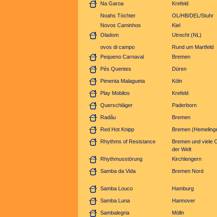
Na Garoa
Krefeld
Noahs Töchter
OL/HB/DEL/Stuhr
Novos Caminhos
Kiel
Oladom
Utrecht (NL)
ovos di campo
Rund um Martfeld
Pequeno Carnaval
Bremen
Pés Quentes
Düren
Pimenta Malagueta
Köln
Play Mobilos
Krefeld
Querschläger
Paderborn
Radãu
Bremen
Red Hot Knipp
Bremen (Hemeling
Rhythms of Resistance
Bremen und viele O
der Welt
Rhythmusstörung
Kirchlengern
Samba da Vida
Bremen Nord
Samba Louco
Hamburg
Samba Luna
Hannover
Sambalegria
Mölln