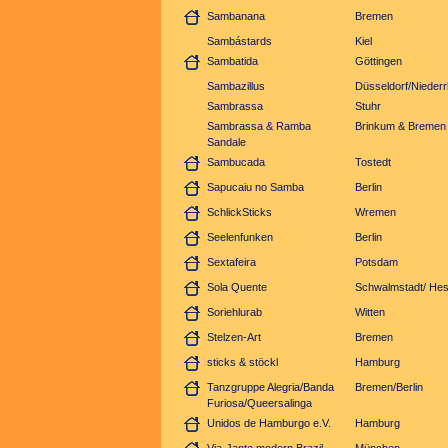
Sambanana
Bremen
Sambástards
Kiel
Sambatida
Göttingen
Sambazillus
Düsseldorf/Niederr
Sambrassa
Stuhr
Sambrassa & Ramba
Brinkum & Bremen
Sandale
Sambucada
Tostedt
Sapucaiu no Samba
Berlin
SchlickSticks
Wremen
Seelenfunken
Berlin
Sextafeira
Potsdam
Sola Quente
Schwalmstadt/ He
Soriehlurab
Witten
Stelzen-Art
Bremen
sticks & stöckl
Hamburg
Tanzgruppe Alegria/Banda
Bremen/Berlin
Furiosa/Queersalinga
Unidos de Hamburgo e.V.
Hamburg