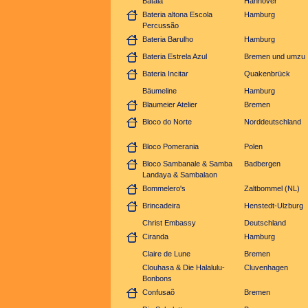
Batala
Hannover
Bateria altona Escola
Hamburg
Percussão
Bateria Barulho
Hamburg
Bateria Estrela Azul
Bremen und umzu
Bateria Incitar
Quakenbrück
Bäumeline
Hamburg
Blaumeier Atelier
Bremen
Bloco do Norte
Norddeutschland
Bloco Pomerania
Polen
Bloco Sambanale & Samba
Badbergen
Landaya & Sambalaon
Bommelero's
Zaltbommel (NL)
Brincadeira
Henstedt-Ulzburg
Christ Embassy
Deutschland
Ciranda
Hamburg
Claire de Lune
Bremen
Clouhasa & Die Halalulu-
Cluvenhagen
Bonbons
Confusaõ
Bremen