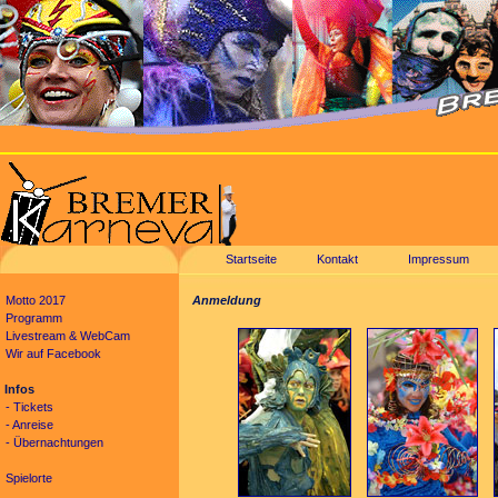
Startseite
Kontakt
Impressum
Motto 2017
Anmeldung
Programm
Livestream & WebCam
Wir auf Facebook
Infos
- Tickets
- Anreise
- Übernachtungen
Spielorte