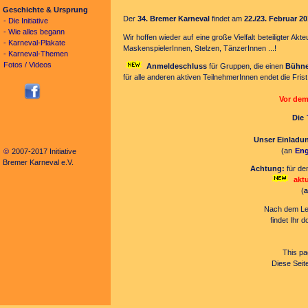
Geschichte & Ursprung
Der
34. Bremer Karneval
findet am
22./23. Februar 2
- Die Initiative
- Wie alles begann
Wir hoffen wieder auf eine große Vielfalt beteiligter 
- Karneval-Plakate
MaskenspielerInnen, Stelzen, TänzerInnen ...!
- Karneval-Themen
Fotos / Videos
Anmeldeschluss
für Gruppen, die einen
Bühnen
für alle anderen aktiven TeilnehmerInnen endet die Fris
Vor dem
Die
Unser Einladu
(an
Eng
©
2007-2017 Initiative
Bremer Karneval e.V.
Achtung:
für de
akt
(
a
Nach dem L
findet Ihr 
This pa
Diese Seit